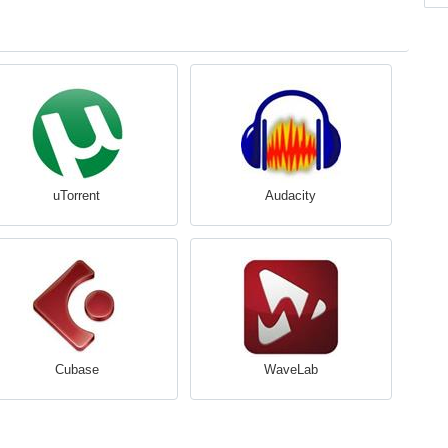
uTorrent
Audacity
Cubase
WaveLab