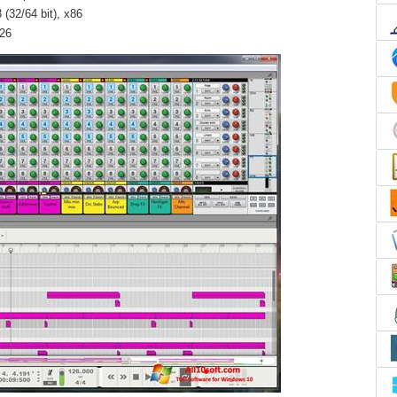
(32/64 bit), x86
026