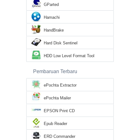
GParted
Hamachi
HandBrake
Hard Disk Sentinel
HDD Low Level Format Tool
Pembaruan Terbaru
ePochta Extractor
ePochta Mailer
EPSON Print CD
Epub Reader
ERD Commander