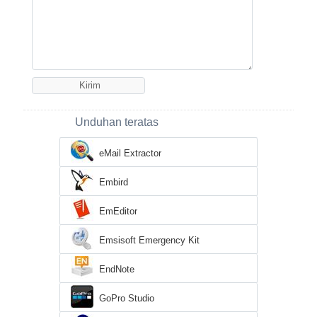
Unduhan teratas
eMail Extractor
Embird
EmEditor
Emsisoft Emergency Kit
EndNote
GoPro Studio