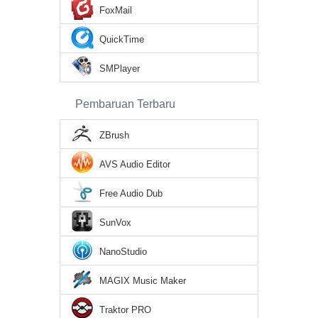
FoxMail
QuickTime
SMPlayer
Pembaruan Terbaru
ZBrush
AVS Audio Editor
Free Audio Dub
SunVox
NanoStudio
MAGIX Music Maker
Traktor PRO