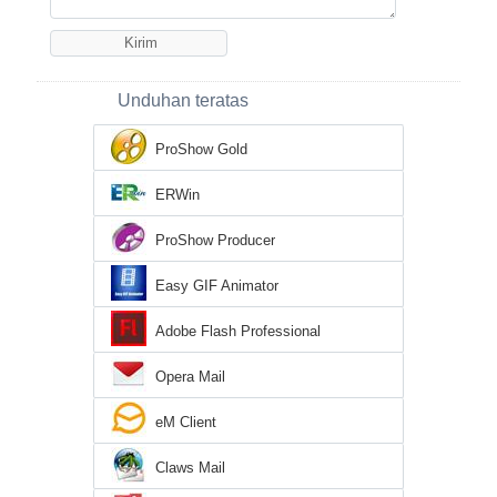
Unduhan teratas
ProShow Gold
ERWin
ProShow Producer
Easy GIF Animator
Adobe Flash Professional
Opera Mail
eM Client
Claws Mail