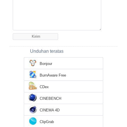
Unduhan teratas
Bonjour
BurnAware Free
CDex
CINEBENCH
CINEMA 4D
ClipGrab