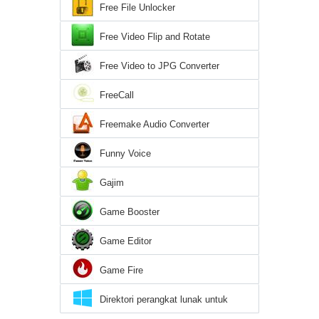
Free File Unlocker
Free Video Flip and Rotate
Free Video to JPG Converter
FreeCall
Freemake Audio Converter
Funny Voice
Gajim
Game Booster
Game Editor
Game Fire
Direktori perangkat lunak untuk
Windows 10