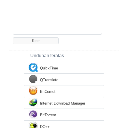
Unduhan teratas
QuickTime
QTranslate
BitComet
Internet Download Manager
BitTorrent
DC++