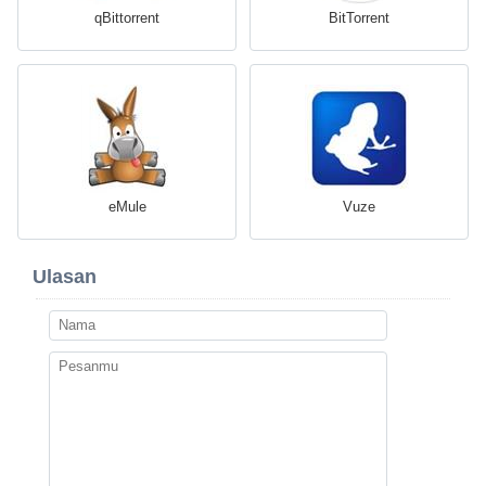
qBittorrent
BitTorrent
eMule
Vuze
Ulasan