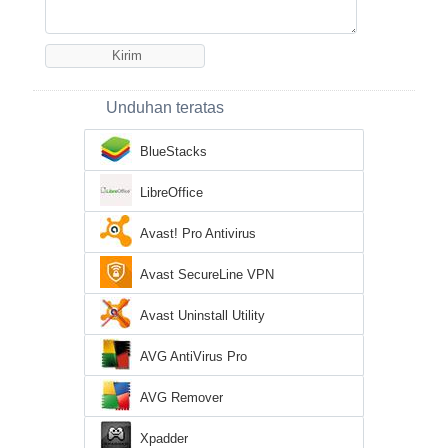
Unduhan teratas
BlueStacks
LibreOffice
Avast! Pro Antivirus
Avast SecureLine VPN
Avast Uninstall Utility
AVG AntiVirus Pro
AVG Remover
Xpadder