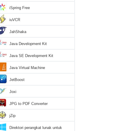
iSpring Free
iuVCR
JahShaka
Java Development Kit
Java SE Development Kit
Java Virtual Machine
JetBoost
Joxi
JPG to PDF Converter
jZip
Direktori perangkat lunak untuk