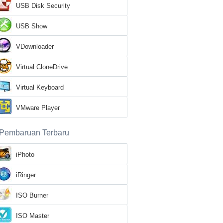
USB Disk Security
USB Show
VDownloader
Virtual CloneDrive
Virtual Keyboard
VMware Player
Pembaruan Terbaru
iPhoto
iRinger
ISO Burner
ISO Master