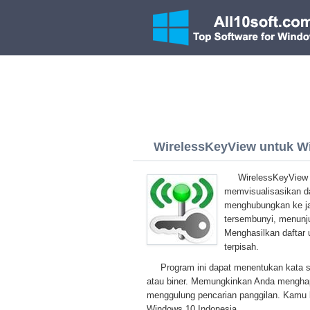
WirelessKeyView untuk Wi
WirelessKeyView u
memvisualisasikan da
menghubungkan ke jar
tersembunyi, menunju
Menghasilkan daftar 
terpisah.
Program ini dapat menentukan kata 
atau biner. Memungkinkan Anda menghapu
menggulung pencarian panggilan. Kamu b
Windows 10 Indonesia.