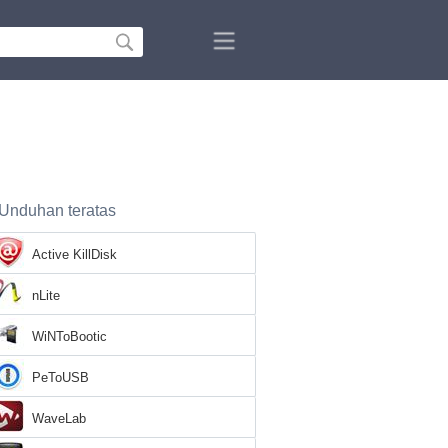
Unduhan teratas
Active KillDisk
nLite
WiNToBootic
PeToUSB
WaveLab