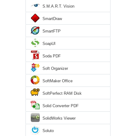
S.M.A.R.T. Vision
SmartDraw
SmartFTP
SoapUI
Soda PDF
Soft Organizer
SoftMaker Office
SoftPerfect RAM Disk
Solid Converter PDF
SolidWorks Viewer
Soluto