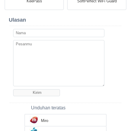
KeePass
SoftPerfect WiFi Guard
Ulasan
Unduhan teratas
Miro