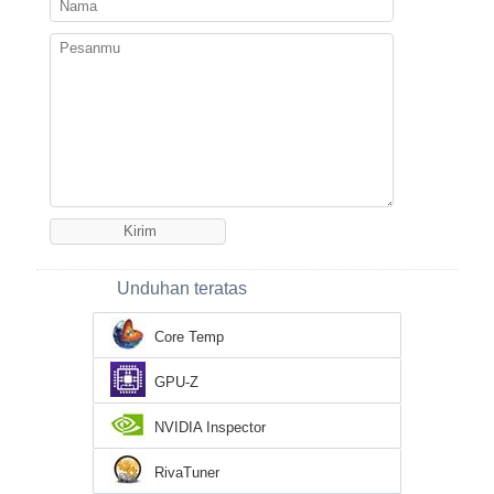
Unduhan teratas
Core Temp
GPU-Z
NVIDIA Inspector
RivaTuner