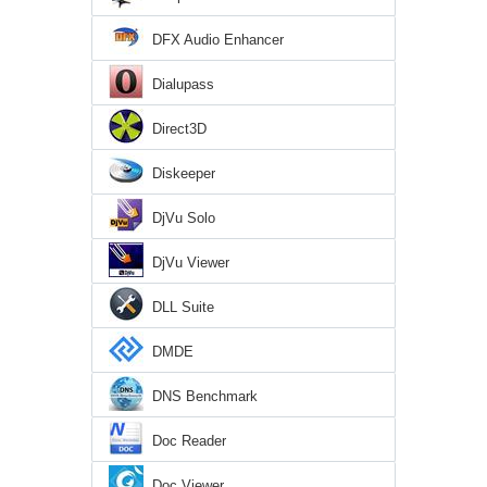
DFX Audio Enhancer
Dialupass
Direct3D
Diskeeper
DjVu Solo
DjVu Viewer
DLL Suite
DMDE
DNS Benchmark
Doc Reader
Doc Viewer