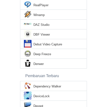
RealPlayer
Winamp
DAZ Studio
DBF Viewer
Debut Video Capture
Deep Freeze
Denwer
Pembaruan Terbaru
Dependency Walker
DeviceLock
Dexpot