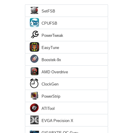
SetFSB
CPUFSB
PowerTweak
EasyTune
Boostek-9x
AMD Overdrive
ClockGen
PowerStrip
ATITool
EVGA Precision X
GIGABYTE OC Guru