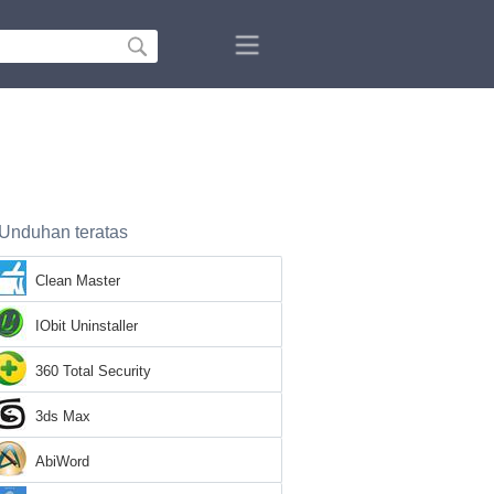
Unduhan teratas
Clean Master
IObit Uninstaller
360 Total Security
3ds Max
AbiWord