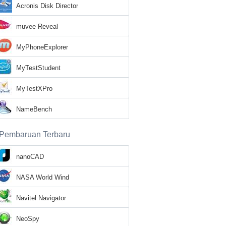
Acronis Disk Director
muvee Reveal
MyPhoneExplorer
MyTestStudent
MyTestXPro
NameBench
Pembaruan Terbaru
nanoCAD
NASA World Wind
Navitel Navigator
NeoSpy