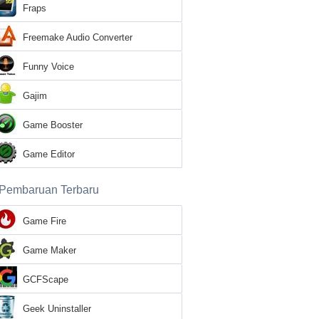
Fraps
Freemake Audio Converter
Funny Voice
Gajim
Game Booster
Game Editor
Pembaruan Terbaru
Game Fire
Game Maker
GCFScape
Geek Uninstaller