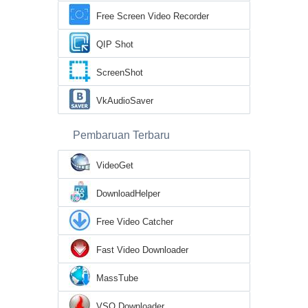
Free Screen Video Recorder
QIP Shot
ScreenShot
VkAudioSaver
Pembaruan Terbaru
VideoGet
DownloadHelper
Free Video Catcher
Fast Video Downloader
MassTube
VSO Downloader