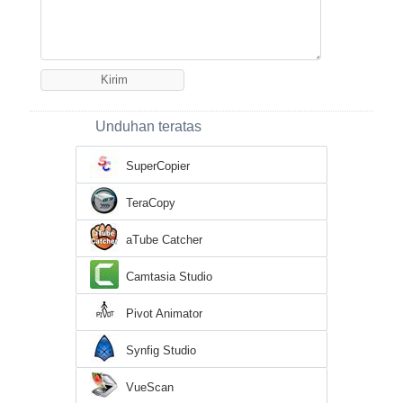
Unduhan teratas
SuperCopier
TeraCopy
aTube Catcher
Camtasia Studio
Pivot Animator
Synfig Studio
VueScan