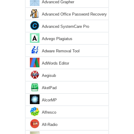
Advanced Grapher
Advanced Office Password Recovery
Advanced SystemCare Pro
Advego Plagiatus
Adware Removal Tool
AdWords Editor
Aegisub
AkelPad
AlcorMP
Alfresco
All-Radio