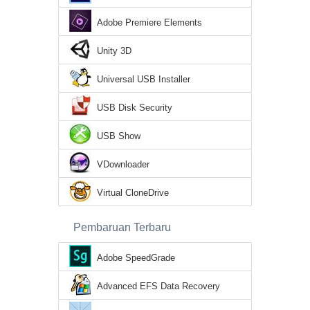
Adobe Premiere Elements
Unity 3D
Universal USB Installer
USB Disk Security
USB Show
VDownloader
Virtual CloneDrive
Pembaruan Terbaru
Adobe SpeedGrade
Advanced EFS Data Recovery