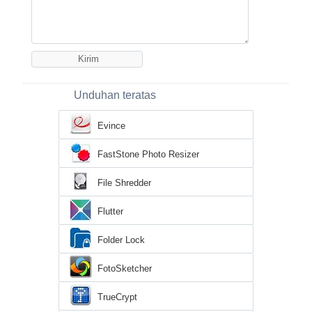
Unduhan teratas
Evince
FastStone Photo Resizer
File Shredder
Flutter
Folder Lock
FotoSketcher
TrueCrypt