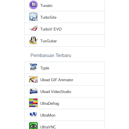
Tunatic
TurboSite
TurboV EVO
TuxGuitar
Pembaruan Terbaru
Typle
Ulead GIF Animator
Ulead VideoStudio
UltraDefrag
UltraMon
UltraVNC