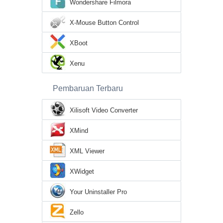
Wondershare Filmora
X-Mouse Button Control
XBoot
Xenu
Pembaruan Terbaru
Xilisoft Video Converter
XMind
XML Viewer
XWidget
Your Uninstaller Pro
Zello