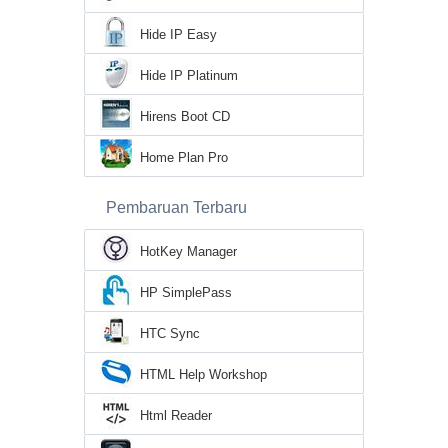
Hide IP Easy
Hide IP Platinum
Hirens Boot CD
Home Plan Pro
Pembaruan Terbaru
HotKey Manager
HP SimplePass
HTC Sync
HTML Help Workshop
Html Reader