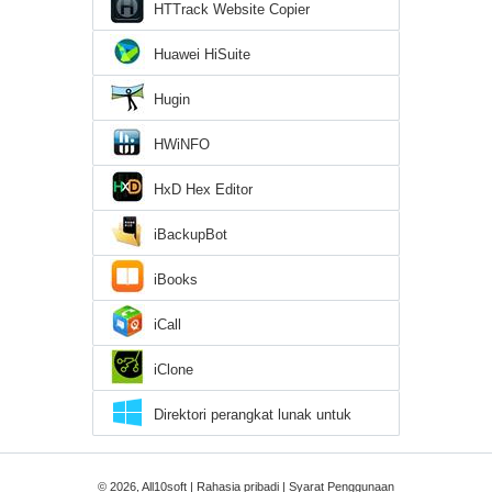
HTTrack Website Copier
Huawei HiSuite
Hugin
HWiNFO
HxD Hex Editor
iBackupBot
iBooks
iCall
iClone
Direktori perangkat lunak untuk
Windows 10
© 2026, All10soft |
Rahasia pribadi
|
Syarat Penggunaan