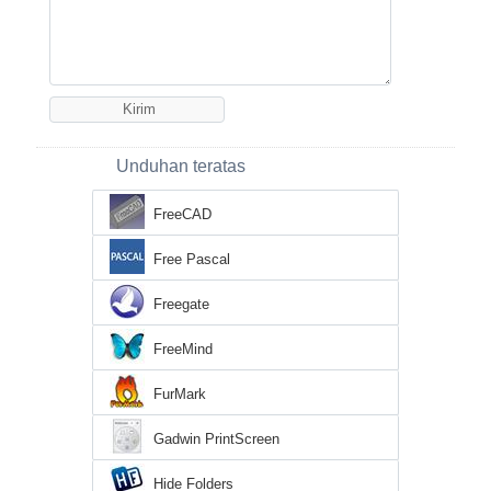
Unduhan teratas
FreeCAD
Free Pascal
Freegate
FreeMind
FurMark
Gadwin PrintScreen
Hide Folders