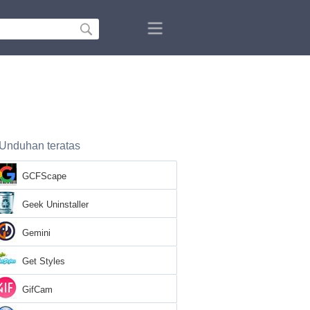
Unduhan teratas
GCFScape
Geek Uninstaller
Gemini
Get Styles
GifCam