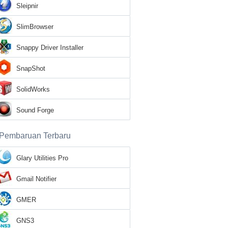
Sleipnir
SlimBrowser
Snappy Driver Installer
SnapShot
SolidWorks
Sound Forge
Pembaruan Terbaru
Glary Utilities Pro
Gmail Notifier
GMER
GNS3