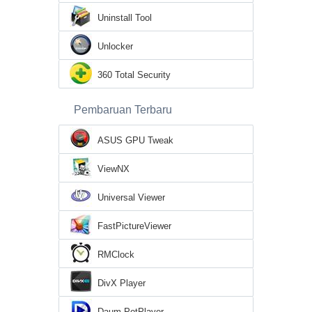
Uninstall Tool
Unlocker
360 Total Security
Pembaruan Terbaru
ASUS GPU Tweak
ViewNX
Universal Viewer
FastPictureViewer
RMClock
DivX Player
Daum PotPlayer