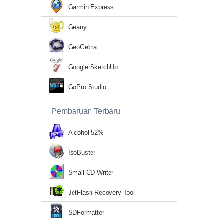
Garmin Express
Geany
GeoGebra
Google SketchUp
GoPro Studio
Pembaruan Terbaru
Alcohol 52%
IsoBuster
Small CD-Writer
JetFlash Recovery Tool
SDFormatter