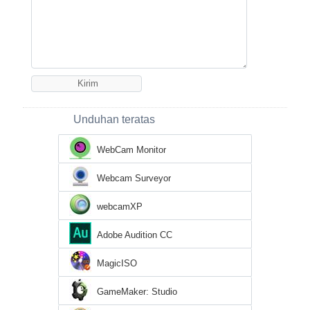
Unduhan teratas
WebCam Monitor
Webcam Surveyor
webcamXP
Adobe Audition CC
MagicISO
GameMaker: Studio