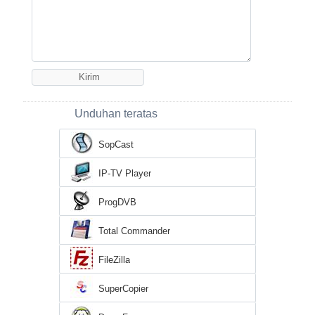
Unduhan teratas
SopCast
IP-TV Player
ProgDVB
Total Commander
FileZilla
SuperCopier