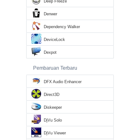
Deep Freeze
Denwer
Dependency Walker
DeviceLock
Dexpot
Pembaruan Terbaru
DFX Audio Enhancer
Direct3D
Diskeeper
DjVu Solo
DjVu Viewer